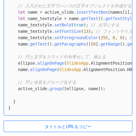
// 入力された文字でハンコの文字オブジェクトを作成する
let
 name = active_slide.
insertTextBox
(names[i], 
let
 name_textstyle = name.
getText
().
getTextStyle
    name_textstyle.
setBold
(
true
); 
// 太字にする
    name_textstyle.
setFontSize
(
13
); 
// フォントサイズ
    name_textstyle.
setForegroundColor
(
255
, 
0
, 
0
); 
/
    name.
getText
().
getParagraphs
()[
0
].
getRange
().
get
// 円と文字をスライド中央寄せして、揃える
    ellipse.
alignOnPage
(
SlidesApp
.
AlignmentPosition
.
    name.
alignOnPage
(
SlidesApp
.
AlignmentPosition
.
HOR
// 円と名前をグループ化する
    active_slide.
group
([ellipse, name]);

  }

タイトルとURLをコピー