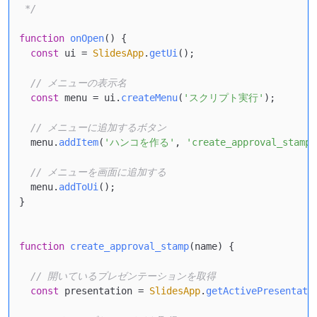
 */
function
onOpen
(
) {

const
 ui = 
SlidesApp
.
getUi
();

// メニューの表示名
const
 menu = ui.
createMenu
(
'スクリプト実行'
);

// メニューに追加するボタン
  menu.
addItem
(
'ハンコを作る'
, 
'create_approval_stamp'
// メニューを画面に追加する
  menu.
addToUi
();

}

function
create_approval_stamp
(
name
) {

// 開いているプレゼンテーションを取得
const
 presentation = 
SlidesApp
.
getActivePresentati