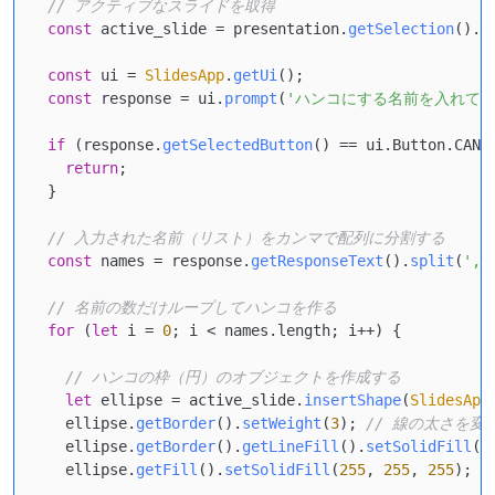
// アクティブなスライドを取得
const
 active_slide = presentation.
getSelection
().
g
const
 ui = 
SlidesApp
.
getUi
();

const
 response = ui.
prompt
(
'ハンコにする名前を入れてく
if
 (response.
getSelectedButton
() == ui.
Button
.
CANC
return
;

  }

// 入力された名前（リスト）をカンマで配列に分割する
const
 names = response.
getResponseText
().
split
(
','
// 名前の数だけループしてハンコを作る
for
 (
let
 i = 
0
; i < names.
length
; i++) {

// ハンコの枠（円）のオブジェクトを作成する
let
 ellipse = active_slide.
insertShape
(
SlidesApp
    ellipse.
getBorder
().
setWeight
(
3
); 
// 線の太さを変
    ellipse.
getBorder
().
getLineFill
().
setSolidFill
(
2
    ellipse.
getFill
().
setSolidFill
(
255
, 
255
, 
255
); 
/